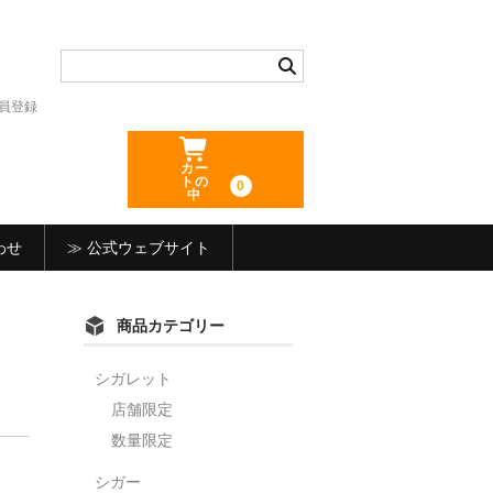
員登録
カー
トの
0
中
わせ
≫ 公式ウェブサイト
商品カテゴリー
シガレット
店舗限定
数量限定
シガー