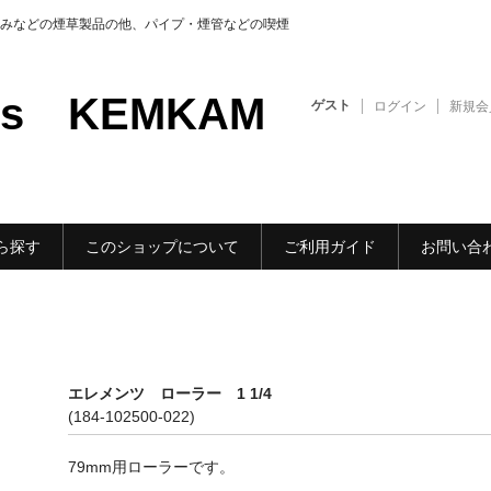
みなどの煙草製品の他、パイプ・煙管などの喫煙
ods KEMKAM
ゲスト
ログイン
新規会
ら探す
このショップについて
ご利用ガイド
お問い合
エレメンツ ローラー 1 1/4
(184-102500-022)
79mm用ローラーです。