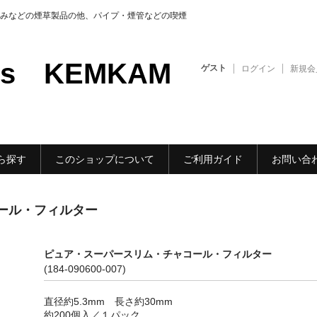
みなどの煙草製品の他、パイプ・煙管などの喫煙
ods KEMKAM
ゲスト
ログイン
新規会
ら探す
このショップについて
ご利用ガイド
お問い合
ール・フィルター
ピュア・スーパースリム・チャコール・フィルター
(184-090600-007)
直径約5.3mm 長さ約30mm
約200個入／１パック