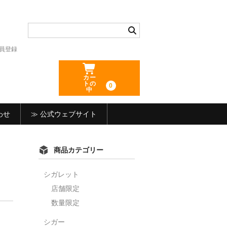
員登録
カー
トの
0
中
わせ
≫ 公式ウェブサイト
商品カテゴリー
シガレット
店舗限定
数量限定
シガー