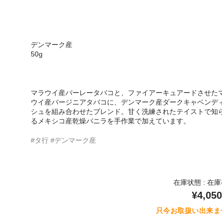
デンマーク産
50g
マラウイ産バーレータバコと、ファイアーキュアードさせた
ウイ産バージニアタバコに、デンマーク産ダークキャベンデ
シュを組み合わせたブレンド。甘く洗練されたテイストで知
るメキシコ産乾燥バニラを手作業で加えています。
#タ行
#デンマーク産
在庫状態 : 在
¥4,050
只今お取扱い出来ま