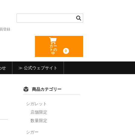
員登録
カー
トの
0
中
わせ
≫ 公式ウェブサイト
商品カテゴリー
シガレット
店舗限定
数量限定
シガー